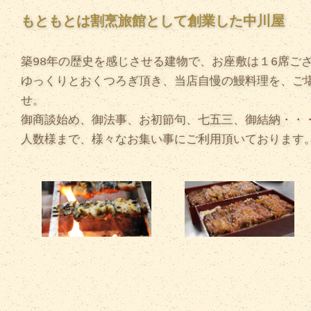
もともとは割烹旅館として創業した中川屋
築98年の歴史を感じさせる建物で、お座敷は１6席ご
ゆっくりとおくつろぎ頂き、当店自慢の鰻料理を、ご
せ。
御商談始め、御法事、お初節句、七五三、御結納・・
人数様まで、様々なお集い事にご利用頂いております