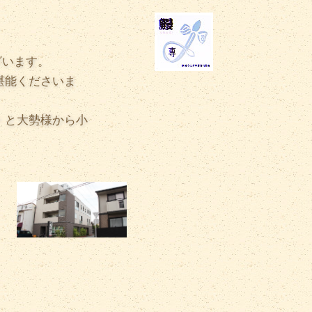
ざいます。
堪能くださいま
・と大勢様から小
。