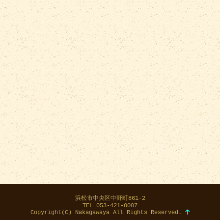
浜松市中央区中野町861-2
TEL 053-421-0007
Copyright(C) Nakagawaya All Rights Reserved.