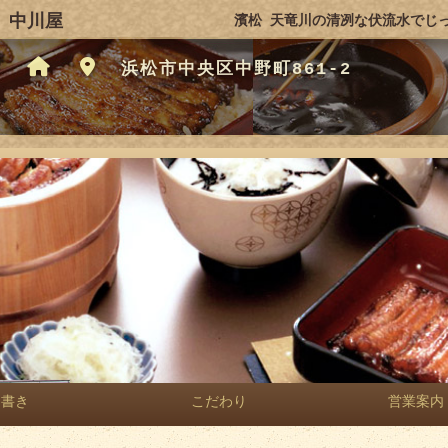
 中川屋
濱松 天竜川の清冽な伏流水でじ
浜松市中央区中野町861-2
品書き
こだわり
営業案内