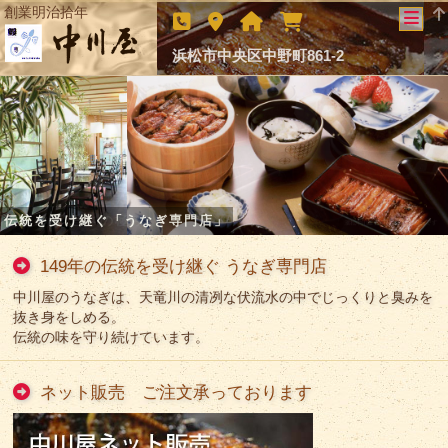
創業明治拾年
浜松市中央区中野町861-2
伝統を受け継ぐ「うなぎ専門店」
老舗の味 旨さの極み
149年の伝統を受け継ぐ うなぎ専門店
中川屋のうなぎは、天竜川の清冽な伏流水の中でじっくりと臭みを
抜き身をしめる。
伝統の味を守り続けています。
ネット販売 ご注文承っております